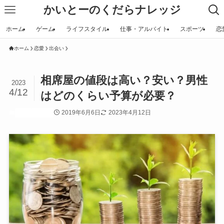
かいとーのくだらナレッジ
ホーム
ゲーム
ライフスタイル
仕事・アルバイト
スポーツ
恋
ホーム
恋愛
出会い
相席屋の値段は高い？安い？男性
2023
4/12
はどのくらい予算が必要？
2019年6月6日
2023年4月12日
恋愛
出会い