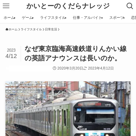
かいとーのくだらナレッジ
ホーム
ゲーム
ライフスタイル
仕事・アルバイト
スポーツ
恋
ホーム
ライフスタイル
日常生活
なぜ東京臨海高速鉄道りんかい線
2023
4/12
の英語アナウンスは長いのか。
2020年3月20日
2023年4月12日
ライフスタイル
日常生活